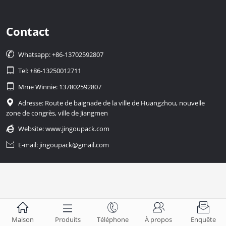
Contact

Whatsapp: +86-13702592807

Tel: +86-13250012711

Mme Winnie: 137802592807

Adresse: Route de baignade de la ville de Huangzhou, nouvelle
zone de congrès, ville de Jiangmen

Website:
www.jingoupack.com

E-mail: jingoupack@gmail.com





Maison
Produits
Téléphone
À propos
Enquête