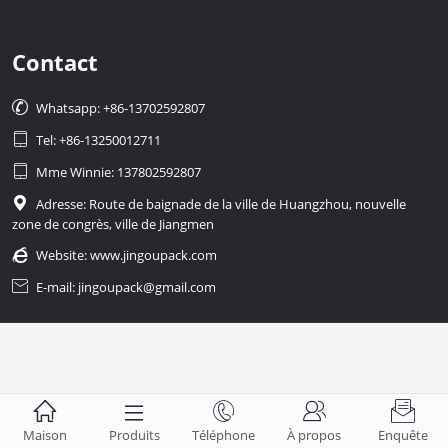
Contact

Whatsapp: +86-13702592807

Tel: +86-13250012711

Mme Winnie: 137802592807

Adresse: Route de baignade de la ville de Huangzhou, nouvelle
zone de congrès, ville de Jiangmen

Website:
www.jingoupack.com

E-mail: jingoupack@gmail.com





Maison
Produits
Téléphone
À propos
Enquête