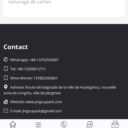
rainurage de carton
Contact

Whatsapp: +86-13702592807

Tel: +86-13250012711

Mme Winnie: 137802592807

Adresse: Route de baignade de la ville de Huangzhou, nouvelle
zone de congrès, ville de Jiangmen

Website:
www.jingoupack.com

E-mail: jingoupack@gmail.com




