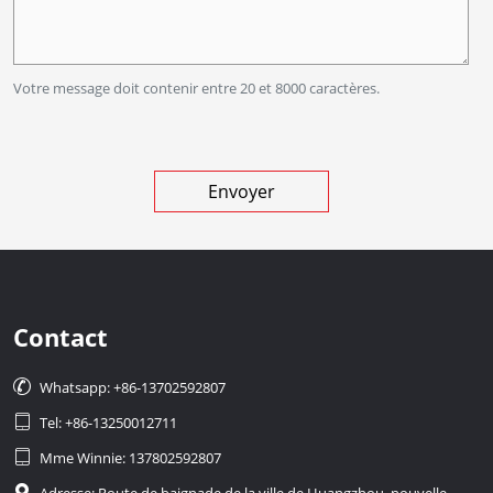
Votre message doit contenir entre 20 et 8000 caractères.
Contact

Whatsapp: +86-13702592807

Tel: +86-13250012711

Mme Winnie: 137802592807

Adresse: Route de baignade de la ville de Huangzhou, nouvelle