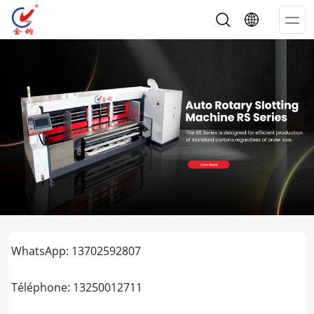
Op
Me
WhatsApp: 13702592807
Téléphone: 13250012711